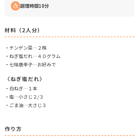
調理時間10分
材料（2人分）
・チンゲン菜…２株
・ねぎ塩だれ…４０グラム
・七味唐辛子…お好みで
〈ねぎ塩だれ〉
・白ねぎ…１本
・塩…小さじ２/３
・ごま油…大さじ３
作り方