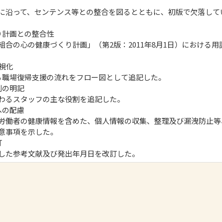
に沿って、センテンス等との整合を図るとともに、初版で欠落して
り計画との整合性
組合の心の健康づくり計画」（第2版：2011年8月1日）における
視化
る職場復帰支援の流れをフロー図として追記した。
割の明記
わるスタッフの主な役割を追記した。
への配慮
労働者の健康情報を含めた、個人情報の収集、整理及び漏洩防止等
意事項を示した。
訂
した参考文献及び発出年月日を改訂した。