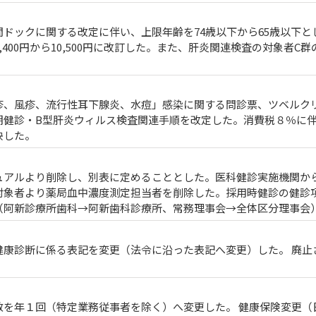
ドックに関する改定に伴い、上限年齢を74歳以下から65歳以下と
,400円から10,500円に改訂した。また、肝炎関連検査の対象者C
疹、風疹、流行性耳下腺炎、水痘」感染に関する問診票、ツベルクリ
期健診・B型肝炎ウィルス検査関連手順を改定した。消費税８％に
映した。
ュアルより削除し、別表に定めることとした。医科健診実施機関か
対象者より薬局血中濃度測定担当者を削除した。採用時健診の健診
（阿新診療所歯科→阿新歯科診療所、常務理事会→全体区分理事会
健康診断に係る表記を変更（法令に沿った表記へ変更）した。 廃止
数を年１回（特定業務従事者を除く）へ変更した。 健康保険変更（