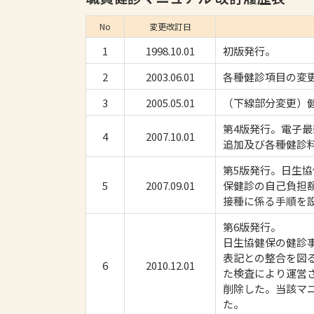
No
変更改訂日
1
1998.10.01
初版発行。
2
2003.06.01
各種健診項目の変
3
2005.05.01
（下線部分変更）
第4版発行。電子
4
2007.10.01
追加及び各種健診
第5版発行。日生
5
2007.09.01
保健診の自己負担
接種に係る手順を
第6版発行。
日生協健保の健診
表記との整合を図
6
2010.12.01
た検査により運営
削除した。当該マ
た。