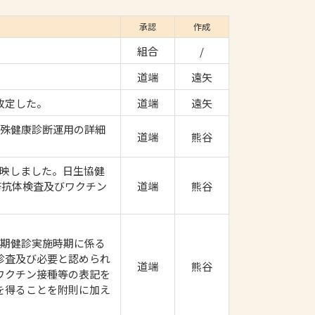
承認
作成
組合
/
道端
遠矢
改定した。
道端
遠矢
特殊健康診断運用の詳細
道端
熊谷
反映しました。日生協健
疹抗体検査及びワクチン
道端
熊谷
定期健診実施時期に係る
診査及び必要と認められ
道端
熊谷
ワクチン接種等の表記を
を得ることを附則に加え