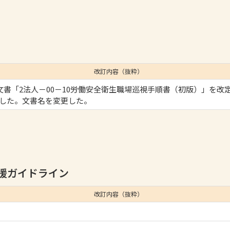
改訂内容（抜粋）
次文書「2法人－00－10労働安全衛生職場巡視手順書（初版）」を改
行した。文書名を変更した。
援ガイドライン
改訂内容（抜粋）