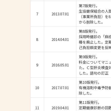
第7版発行。
生協健保組合の人間
7
2013.07.01
（事業所負担）を8
から削除した。
第8版発行。
採用時健診の「麻
8
2014.04.01
種を廃止した。定
己負担額変更を反
第9版発行。
料金についてマニ
9
2016.05.01
た。Ｃ型肝炎検査
した。語句の訂正
第10版発行。
10
2017.07.01
有機溶剤中毒予防
除した。
第11版発行。
11
2019.04.01
定期健康診断の回