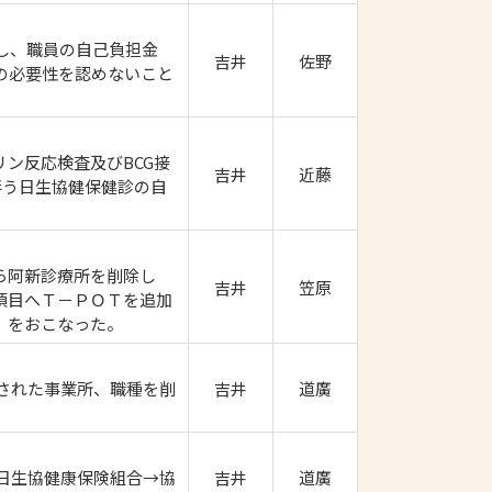
し、職員の自己負担金
吉井
佐野
群の必要性を認めないこと
ン反応検査及びBCG接
吉井
近藤
伴う日生協健保健診の自
ら阿新診療所を削除し
吉井
笠原
項目へＴ－ＰＯＴを追加
）をおこなった。
された事業所、職種を削
吉井
道廣
日生協健康保険組合→協
吉井
道廣