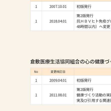
1
2007.10.01
初版発行
第2版発行
1
2018.04.01
抗ＨＢＶヒト免疫グ
48時間以内）へ変
倉敷医療生活協同組合の心の健康づ
No
変更改訂日
1
2009.04.01
初版発行
第2版発行
1
2011.08.01
健康づくり活動の実
実及び引用する関連