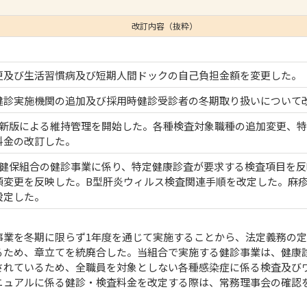
改訂内容（抜粋）
更及び生活習慣病及び短期人間ドックの自己負担金額を変更した。
健診実施機関の追加及び採用時健診受診者の冬期取り扱いについて
最新版による維持管理を開始した。各種検査対象職種の追加変更、
料金の改訂した。
協健保組合の健診事業に係り、特定健康診査が要求する検査項目を
額変更を反映した。B型肝炎ウィルス検査関連手順を改定した。麻
設定した。
事業を冬期に限らず1年度を通じて実施することから、法定義務の
るため、章立てを統廃合した。当組合で実施する健診事業は、健康
されているため、全職員を対象としない各種感染症に係る検査及び
ニュアルに係る健診・検査料金を改定する際は、常務理事会の確認